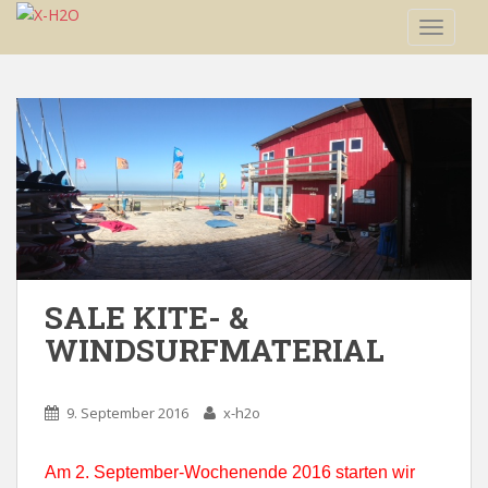
S
TOGGLE
k
i
p
t
o
m
a
i
n
c
o
SALE KITE- &
n
t
WINDSURFMATERIAL
e
n
t
9. September 2016
x-h2o
Am 2. September-Wochenende 2016 starten wir