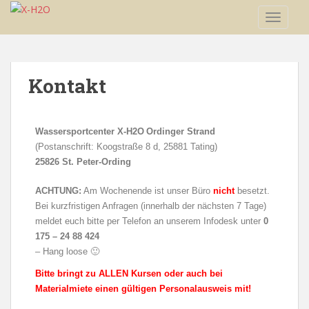
S
TOGGLE
k
i
p
t
Kontakt
o
m
a
Wassersportcenter X-H2O
Ordinger Strand
i
(Postanschrift: Koogstraße 8 d, 25881 Tating)
n
25826 St. Peter-Ording
c
o
ACHTUNG:
Am Wochenende ist unser Büro
nicht
besetzt.
n
Bei kurzfristigen Anfragen (innerhalb der nächsten 7 Tage)
t
meldet euch bitte per Telefon an unserem Infodesk unter
0
e
175 – 24 88 424
n
– Hang loose 🙂
t
Bitte bringt zu ALLEN Kursen oder auch bei
Materialmiete einen gültigen Personalausweis mit!