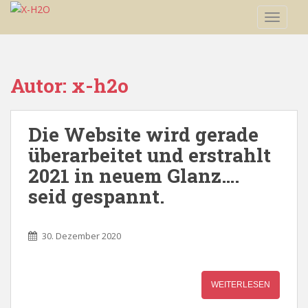
S
TOGGLE
k
i
p
t
Autor:
x-h2o
o
m
a
Die Website wird gerade
i
überarbeitet und erstrahlt
n
c
2021 in neuem Glanz….
o
seid gespannt.
n
t
e
30. Dezember 2020
n
t
WEITERLESEN